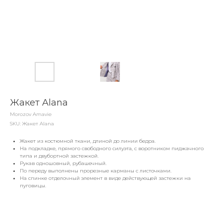
Жакет Alana
Morozov Amavie
SKU:
Жакет Alana
Жакет из костюмной ткани, длиной до линии бедра.
На подкладке, прямого свободного силуэта, с воротником пиджачного
типа и двубортной застежкой.
Рукав одношовный, рубашечный.
По переду выполнены прорезные карманы с листочками.
На спинке отделочный элемент в виде действующей застежки на
пуговицы.