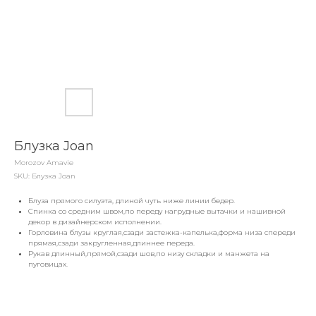
Блузка Joan
Morozov Amavie
SKU:
Блузка Joan
Блуза прямого силуэта, длиной чуть ниже линии бедер.
Спинка со средним швом,по переду нагрудные вытачки и нашивной
декор в дизайнерском исполнении.
Горловина блузы круглая,сзади застежка-капелька,форма низа спереди
прямая,сзади закругленная,длиннее переда.
Рукав длинный,прямой,сзади шов,по низу складки и манжета на
пуговицах.