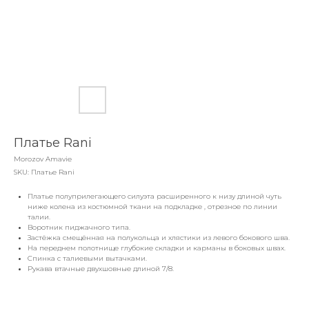
Платье Rani
Morozov Amavie
SKU:
Платье Rani
Платье полуприлегающего силуэта расширенного к низу длиной чуть
ниже колена из костюмной ткани на подкладке , отрезное по линии
талии.
Воротник пиджачного типа.
Застёжка смещённая на полукольца и хлястики из левого бокового шва.
На переднем полотнище глубокие складки и карманы в боковых швах.
Спинка с талиевыми вытачками.
Рукава втачные двухшовные длиной 7/8.