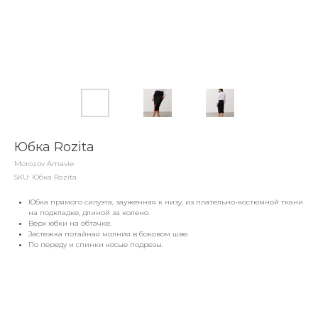
Юбка Rozita
Morozov Amavie
SKU:
Юбка Rozita
Юбка прямого силуэта, зауженная к низу, из плательно-костюмной ткани
на подкладке, длиной за колено.
Верх юбки на обтачке.
Застежка потайная молния в боковом шве.
По переду и спинки косые подрезы.