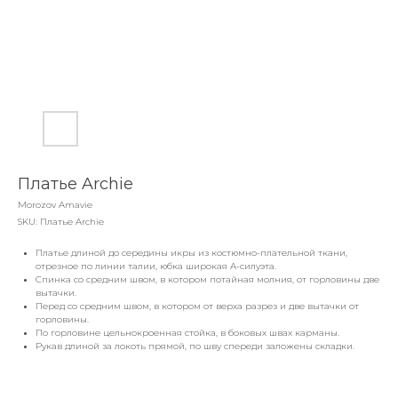
Платье Archie
Morozov Amavie
SKU:
Платье Archie
Платье длиной до середины икры из костюмно-плательной ткани,
отрезное по линии талии, юбка широкая А-силуэта.
Спинка со средним швом, в котором потайная молния, от горловины две
вытачки.
Перед со средним швом, в котором от верха разрез и две вытачки от
горловины.
По горловине цельнокроенная стойка, в боковых швах карманы.
Рукав длиной за локоть прямой, по шву спереди заложены складки.