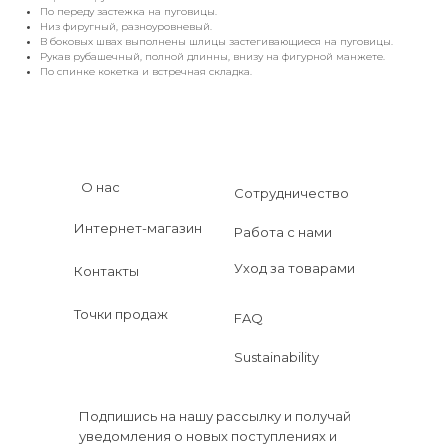
По переду застежка на пуговицы.
Низ фиругный, разноуровневый.
В боковых швах выполнены шлицы застегивающиеся на пуговицы.
Рукав рубашечный, полной длинны, внизу на фигурной манжете.
По спинке кокетка и встречная складка.
О нас
Сотрудничество
Интернет-магазин
Работа с нами
Уход за товарами
Контакты
Точки продаж
FAQ
Sustainability
Подпишись на нашу рассылку и получай
уведомления о новых поступлениях и