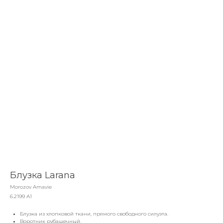
Блузка Larana
Morozov Amavie
6.2199 А1
Блузка из хлопковой ткани, прямого свободного силуэта.
Воротник рубашечный.