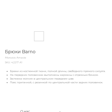
Брюки Barno
Morozov Amavie
SKU:
4.2217 A1
Брюки из костюмной ткани, полной длины, свободного прямого силуэта.
На передних половинках выполнены карманы с отрезным бочком.
Застежка молния в центральном переднем шве.
Пояс притачной, с резинкой по центральной части задних половинок.
О нас