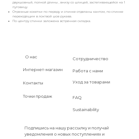
двухшовный, полной длины , внизу со шлицей, застегивающейся на 1
пуговицу.
Отрезные кокетки по переду и спинке отделаны кантом, по спинке
переходящим в локтвой шов рукава.
По центру спинки заложена встречная складка.
О нас
Сотрудничество
Интернет-магазин
Работа с нами
Уход за товарами
Контакты
Точки продаж
FAQ
Sustainability
Подпишись на нашу рассылку и получай
уведомления о новых поступлениях и