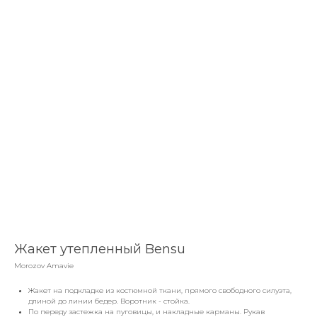
Жакет утепленный Bensu
Morozov Amavie
Жакет на подкладке из костюмной ткани, прямого свободного силуэта,
длиной до линии бедер. Воротник - стойка.
По переду застежка на пуговицы, и накладные карманы. Рукав