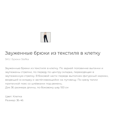
Зауженные брюки из текстиля в клетку
SKU:
Брюки Stefka
Зауженные брюки из текстиля в клетку. По задней половинке вытачки и
заутюжены стрелки, по переду по центру складка, переходящая в
заутюженную стрелку. В боковой части переда выполнен фигурный карман,
входящий в складку и застёгивающийся на пуговицу. По срезу талии
притачной пояс со шлёвками под ремень.
Для 36 размера длины, по боковому шву 100 см
Цвет: Клетка
Размер: 36-46