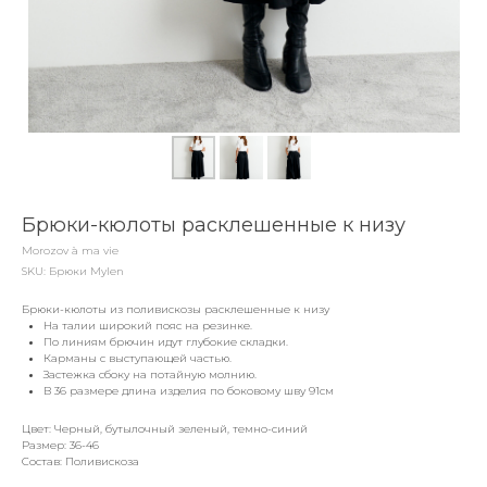
Брюки-кюлоты расклешенные к низу
Morozov à ma vie
SKU:
Брюки Mylen
Брюки-кюлоты из поливискозы расклешенные к низу
На талии широкий пояс на резинке.
По линиям брючин идут глубокие складки.
Карманы с выступающей частью.
Застежка сбоку на потайную молнию.
В 36 размере длина изделия по боковому шву 91см
Цвет: Черный, бутылочный зеленый, темно-синий
Размер: 36-46
Состав: Поливискоза