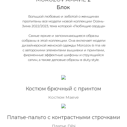
Блок
Большой любовью и заботой о женщинах
пропитаны все модели новой коллекции Осень-
Зима 2022/2023, тема которой «Любящие сердца»
Самые яркие и запоминающиеся образы
собраны в этой коллекции. Она включает модели
дизайнерской женской одежды Morozov á ma vie
с авторскими элементами вышивки и принтами,
фирменные эффектные шифоны и струящийся
сатин, а также деловые образы в duty style.
Костюм брючный с принтом
Костюм Maeve
Платье-пальто с контрастными строчками
Платье Dilsi