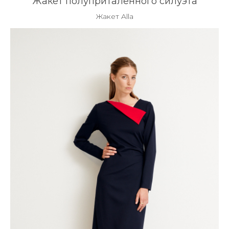
Жакет полуприталенного силуэта
Жакет Alla