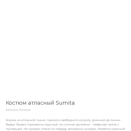
Костюм атласный Sumita
Morozov Amavie
Блузка из атласной ткани, прямого свободного силуэта, длинной до линии
бедер. Вырез горловины круглый, по спинке застежка - навесная петля с
пуговицей. На правом плече по переду заложены складки. Имеется съемный