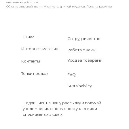
завязывающийся пояс.
Юбка из атласной ткани, А-силуэта, длиной мидакси. Пояс на резинке.
О нас
Сотрудничество
Интернет-магазин
Работа с нами
Уход за товарами
Контакты
Точки продаж
FAQ
Sustainability
Подпишись на нашу рассылку и получай
уведомления о новых поступлениях и
специальных акциях