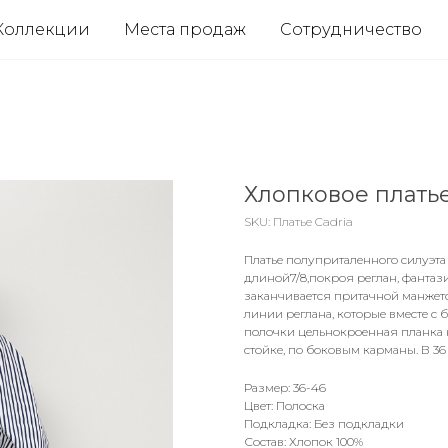
Коллекции
Места продаж
Сотрудничество
Хлопковое платье
SKU:
Платье Cadria
Платье полуприталенного силуэта
длиной7/8,покроя реглан, фанта
заканчивается притачной манжето
линии реглана, которые вместе с
полочки цельнокроенная планка 
стойке, по боковым карманы. В 36
Размер: 36-46
Цвет: Полоска
Подкладка: Без подкладки
Состав: Хлопок 100%