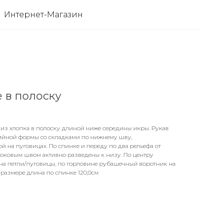
Интернет-Магазин
 в полоску
 из хлопка в полоску длиной ниже середины икры. Рукав
зийной формы со складками по нижнему шву,
й на пуговицах. По спинке и переду по два рельефа от
 боковым швом активно разведены к низу. По центру
на петли/пуговицы, по горловине рубашечный воротник на
 размере длина по спинке 120,0см