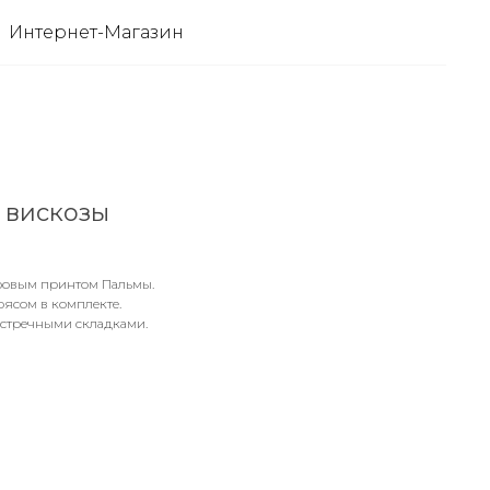
Интернет-Магазин
 вискозы
ровым принтом Пальмы.
оясом в комплекте.
стречными складками.