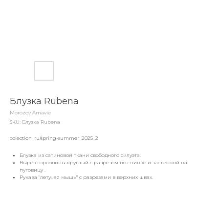
Блузка Rubena
Morozov Amavie
SKU:
Блузка Rubena
colection_ru/spring-summer_2025_2
Блузка из сатиновой ткани свободного силуэта.
Вырез горловины круглый с разрезом по спинке и застежкой на
пуговицу .
Рукава "летучая мышь" с разрезами в верхних швах.