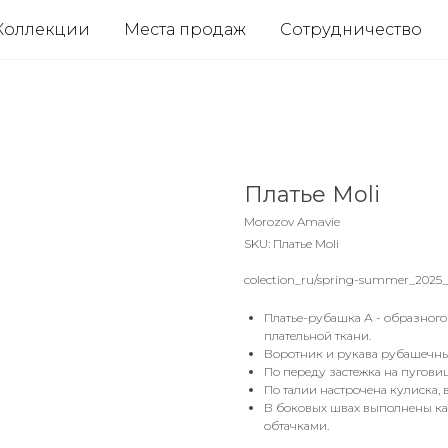
Коллекции
Места продаж
Сотрудничество
Платье Moli
Morozov Amavie
SKU:
Платье Moli
colection_ru/spring-summer_2025
Платье-рубашка А - образного
плательной ткани.
Воротник и рукава рубашечные
По переду застежка на пугови
По талии настрочена кулиска, 
В боковых швах выполнены ка
обтачками.