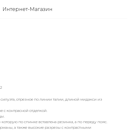
Интернет-Магазин
_2
 силуэта, отрезное по линии талии, длиной мидакси из
 с контрасной отделкой.
цы.
в которую по спинке вставлена резинка, а по переду пояс.
рманы, а также высокие разрезы с контрастными