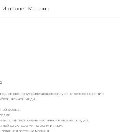
Интернет-Магазин
_2
а подкладке, полуприлегающего силуэта, отрезное по линии
юбкой, длиной миди.
гной формы.
ладки.
нии талии застрочены частично бантовые складки.
мный со складками по окату и низу.
 потайная застежка молния.