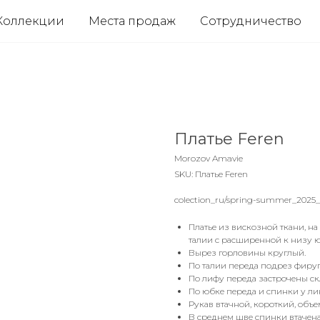
Коллекции
Места продаж
Сотрудничество
Платье Feren
Morozov Amavie
SKU:
Платье Feren
colection_ru/spring-summer_2025
Платье из вискозной ткани, н
талии с расширенной к низу 
Вырез горловины круглый.
По талии переда подрез фиру
По лифу переда застрочены ск
По юбке переда и спинки у ли
Рукав втачной, короткий, объе
В среднем шве спинки втачена