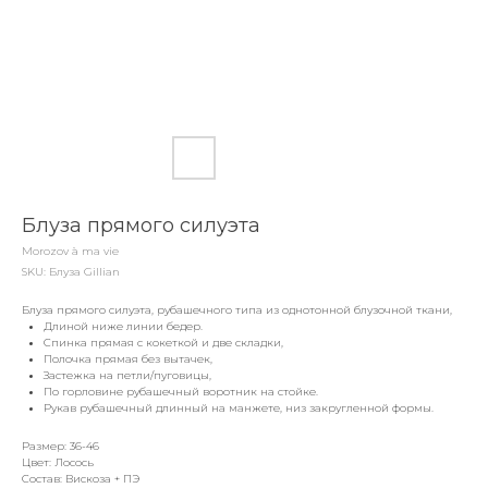
Блуза прямого силуэта
Morozov à ma vie
SKU:
Блуза Gillian
Блуза прямого силуэта, рубашечного типа из однотонной блузочной ткани,
Длиной ниже линии бедер.
Спинка прямая с кокеткой и две складки,
Полочка прямая без вытачек,
Застежка на петли/пуговицы,
По горловине рубашечный воротник на стойке.
Рукав рубашечный длинный на манжете, низ закругленной формы.
Размер: 36-46
Цвет: Лосось
Состав: Вискоза + ПЭ