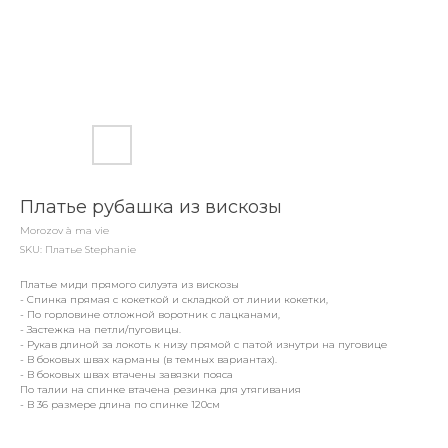
Платье рубашка из вискозы
Morozov à ma vie
SKU:
Платье Stephanie
Платье миди прямого силуэта из вискозы
- Спинка прямая с кокеткой и складкой от линии кокетки,
- По горловине отложной воротник с лацканами,
- Застежка на петли/пуговицы.
- Рукав длиной за локоть к низу прямой с патой изнутри на пуговице
- В боковых швах карманы (в темных вариантах).
- В боковых швах втачены завязки пояса
По талии на спинке втачена резинка для утягивания
- В 36 размере длина по спинке 120см