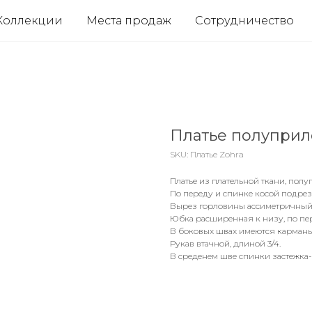
Коллекции
Места продаж
Сотрудничество
Платье полуприл
SKU:
Платье Zohra
Платье из плательной ткани, пол
По переду и спинке косой подрез
Вырез горловины ассиметричный
Юбка расширенная к низу, по пе
В боковых швах имеются карманы
Рукав втачной, длиной 3/4.
В среденем шве спинки застежка