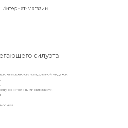
Интернет-Магазин
егающего силуэта
уприлегающего силуэта, длиной мидакси.
.
.
реду со встречными складками.
.
-молния.