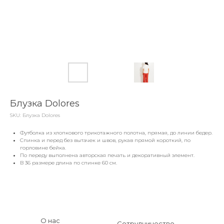
Блузка Dolores
SKU:
Блузка Dolores
Футболка из хлопкового трикотажного полотна, прямая, до линии бедер.
Спинка и перед без вытачек и швов, рукав прямой короткий, по
горловине бейка.
По переду выполнена авторская печать и декоративный элемент.
В 36 размере длина по спинке 60 см.
О нас
Сотрудничество