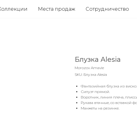
Коллекции
Места продаж
Сотрудничество
Блузка Alesia
Morozov Amavie
SKU:
Блузка Alesia
Фантазийная блузка из вискоз
Силуэт прямой.
Воротник, линия плеча, плисс
Рукава втачные, со вставкой 
Манжеты на резинке.