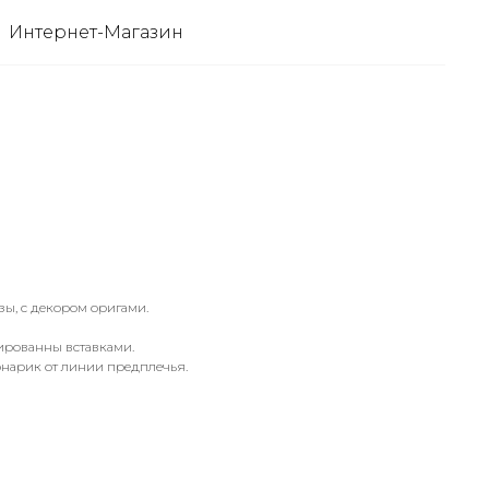
Интернет-Магазин
ы, с декором оригами.
ированны вставками.
фонарик от линии предплечья.