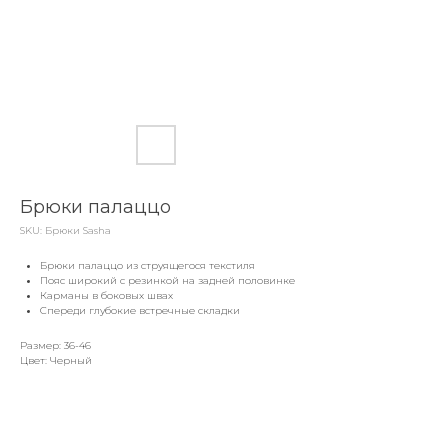
Брюки палаццо
SKU:
Брюки Sasha
Брюки палаццо из струящегося текстиля
Пояс широкий с резинкой на задней половинке
Карманы в боковых швах
Спереди глубокие встречные складки
Размер: 36-46
Цвет: Черный